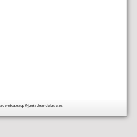
.academica.easp@juntadeandalucia.es