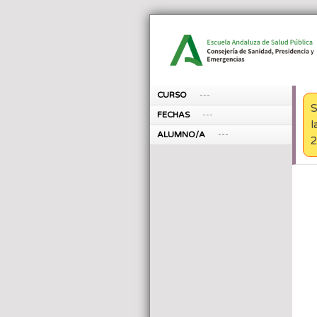
CURSO
---
S
FECHAS
---
l
ALUMNO/A
---
2