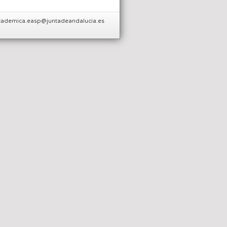
.academica.easp@juntadeandalucia.es