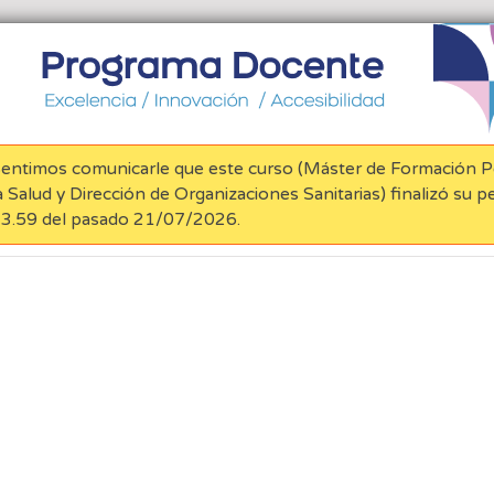
entimos comunicarle que este curso (
Máster de Formación 
a Salud y Dirección de Organizaciones Sanitarias
) finalizó su p
3.59 del pasado
21/07/2026
.